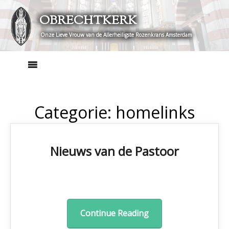
Skip
OBRECHTKERK
to
content
Onze Lieve Vrouw van de Allerheiligste Rozenkrans Amsterdam
Categorie:
homelinks
Nieuws van de Pastoor
Continue Reading