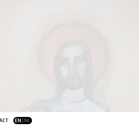
ACT
EN
| NL