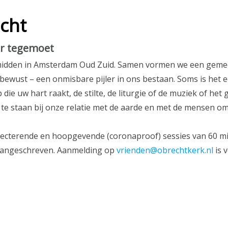
cht
ar tegemoet
e midden in Amsterdam Oud Zuid. Samen vormen we een gem
bewust – een onmisbare pijler in ons bestaan. Soms is het 
ie uw hart raakt, de stilte, de liturgie of de muziek of het 
il te staan bij onze relatie met de aarde en met de mensen 
flecterende en hoopgevende (coronaproof) sessies van 60 m
aangeschreven. Aanmelding op
vrienden@obrechtkerk.nl
is v