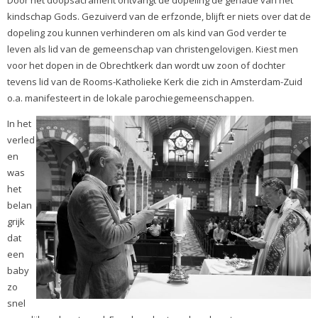
kindschap Gods. Gezuiverd van de erfzonde, blijft er niets over dat de
dopeling zou kunnen verhinderen om als kind van God verder te
leven als lid van de gemeenschap van christengelovigen. Kiest men
voor het dopen in de Obrechtkerk dan wordt uw zoon of dochter
tevens lid van de Rooms-Katholieke Kerk die zich in Amsterdam-Zuid
o.a. manifesteert in de lokale parochiegemeenschappen.
In he
t
verled
en
was
het
belan
grijk
dat
een
baby
zo
snel