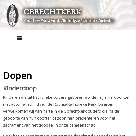
Skip
OBRECHTKERK
to
content
Onze Lieve Vrouw van de Allerheiligste Rozenkrans Amsterdam
Dopen
Kinderdoop
Kinderen die uit katholieke ouders geboren worden zijn hierdoor zelf
niet automatisch lid van de Rooms-Katholieke Kerk. Daarom
verwelkomen wij van harte in de Obrechtkerk ouders die na de
geboorte van hun dochter of zoon hen presenteren voor het
sacrament van het doopsel in onze gemeenschap.
Door het doopsacrament ontvangt de dopeling de genade van het