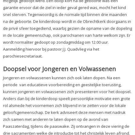
mogelijk gedoopt werd. Een doop kort na de geboorte was een
garantie ervoor dat de ziel in ieder geval gered was, mocht het kind
snel sterven. Tegenwoordig is de normale tijd binnen drie maanden
na de geboorte. De kinderdoop wordt in de Obrechtkerk doorgaans in
de privé sfeer toegediend, waarbij gezien de opname van de dopeling
in de locale gemeenschap, ook parochianen van harte welkom zijn. Er
wordt normaliter gedoopt op zondagmiddag om 12.00 uur.
Aanmelding hiervoor bij pastoor J.J. Quadvlieg via het
parochiesecretariaat.
Doopsel voor Jongeren en Volwassenen
Jongeren en volwassenen kunnen zich ook laten dopen. Na een
periode van educatieve voorbereiding en geestelijke toerusting,
kunnen jongeren en volwassenen zich presenteren voor het doopsel.
Anders dan bij de kinderdoop speelt persoonlijke motivatie een grote
rol alsmede het voornemen zich blijvend in te zetten voor de lokale
geloofsgemeenschap. De kerk adviseert deze mensen met nadruk
zich samen met anderen te laten dopen op de avond van
Paaszaterdag, tijdens de paaswake. Zij ontvangen in deze viering de
drie sacramenten welke de introductie tot het christelijk leven afrond.