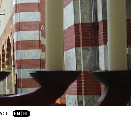
ACT
EN
| NL