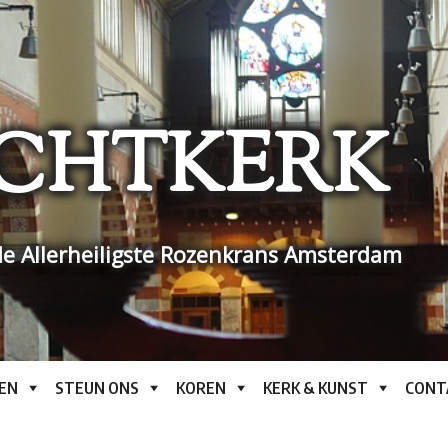
CHTKERK
e Allerheiligste Rozenkrans Amsterdam
EN
STEUN ONS
KOREN
KERK & KUNST
CONT