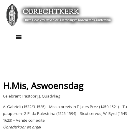
Skip
OBRECHTKERK
to
content
Onze Lieve Vrouw van de Allerheiligste Rozenkrans Amsterdam
H.Mis, Aswoensdag
Celebrant: Pastoor J.J. Quadvlieg
A. Gabrieli (1532/3-1585) – Missa brevis in F; J.des Prez (1450-1521) – Tu
pauperum; G.P. da Palestrina (1525-1594) – Sicut cervus; W. Byrd (1543-
1623) – Venite comedite
Obrechtkoor en orgel