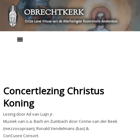
Skip
OBRECHTKERK
to
content
Onze Lieve Vrouw van de Allerheiligste Rozenkrans Amsterdam
Concertlezing Christus
Koning
Lezing door Ad van Luijn jr.
Muziek van o.a. Bach en Zumbach door Corine van der Beek
(mezzosopraan), Ronald Vendelmans (bas) &
ConCuore Consort.