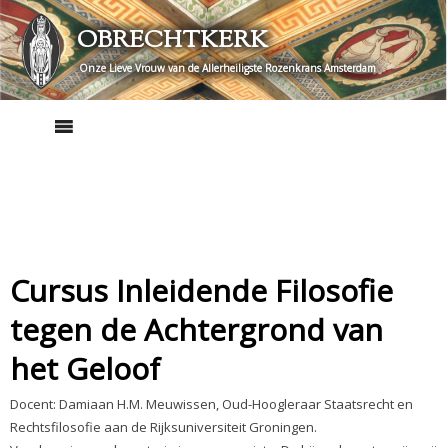
Skip
OBRECHTKERK
to
content
Onze Lieve Vrouw van de Allerheiligste Rozenkrans Amsterdam
Cursus Inleidende Filosofie
tegen de Achtergrond van
het Geloof
Docent: Damiaan H.M. Meuwissen, Oud-Hoogleraar Staatsrecht en
Rechtsfilosofie aan de Rijksuniversiteit Groningen.