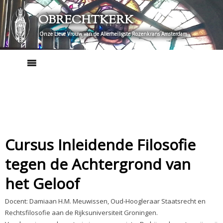
Skip
OBRECHTKERK
to
content
Onze Lieve Vrouw van de Allerheiligste Rozenkrans Amsterdam
Cursus Inleidende Filosofie
tegen de Achtergrond van
het Geloof
Docent: Damiaan H.M. Meuwissen, Oud-Hoogleraar Staatsrecht en
Rechtsfilosofie aan de Rijksuniversiteit Groningen.