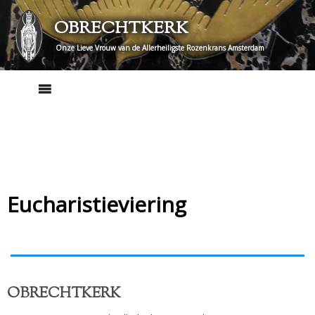
Skip
OBRECHTKERK
to
content
Onze Lieve Vrouw van de Allerheiligste Rozenkrans Amsterdam
Eucharistieviering
OBRECHTKERK