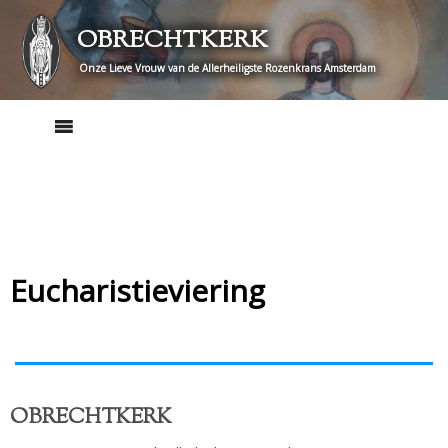
Skip
OBRECHTKERK
to
content
Onze Lieve Vrouw van de Allerheiligste Rozenkrans Amsterdam
Eucharistieviering
OBRECHTKERK