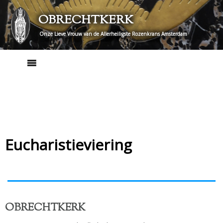
Skip
OBRECHTKERK
to
content
Onze Lieve Vrouw van de Allerheiligste Rozenkrans Amsterdam
Eucharistieviering
OBRECHTKERK