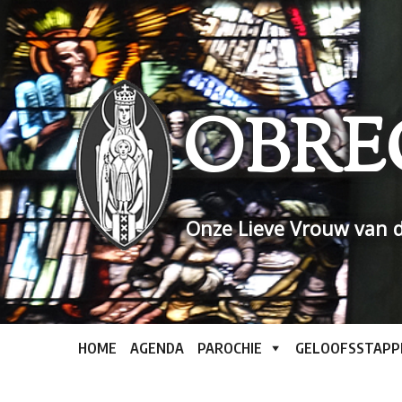
Skip
to
content
OBRE
Onze Lieve Vrouw van d
HOME
AGENDA
PAROCHIE
GELOOFSSTAPP