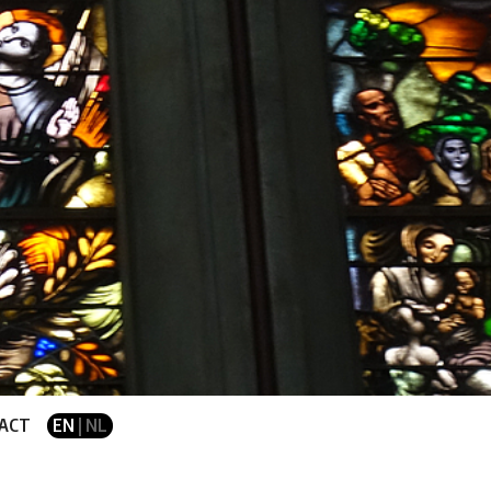
ACT
EN
| NL