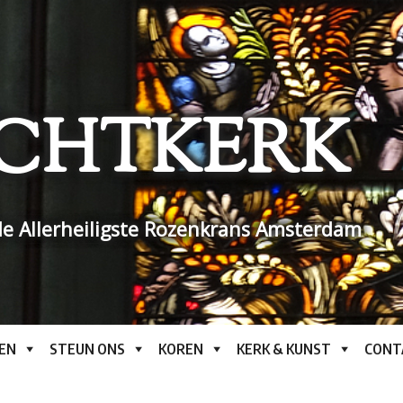
CHTKERK
e Allerheiligste Rozenkrans Amsterdam
EN
STEUN ONS
KOREN
KERK & KUNST
CONT