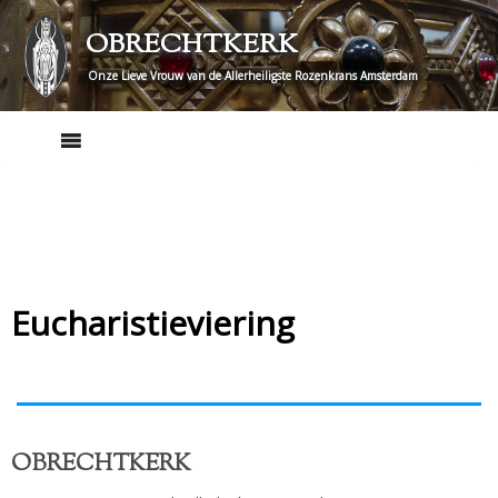
Skip
OBRECHTKERK
to
content
Onze Lieve Vrouw van de Allerheiligste Rozenkrans Amsterdam
Eucharistieviering
OBRECHTKERK