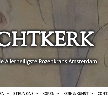
CHTKERK
e Allerheiligste Rozenkrans Amsterdam
EN
STEUN ONS
KOREN
KERK & KUNST
CONT