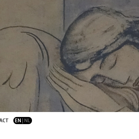
ACT
EN
| NL