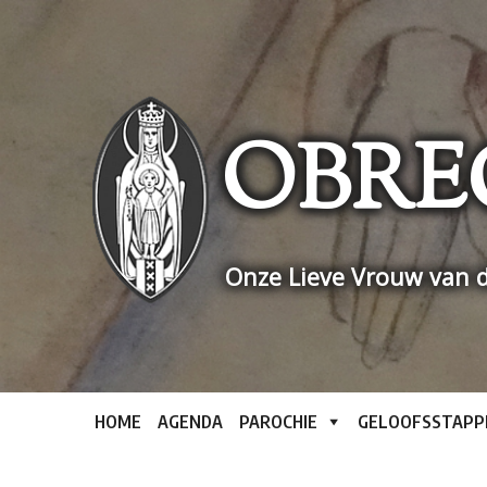
Skip
to
content
OBRE
Onze Lieve Vrouw van d
HOME
AGENDA
PAROCHIE
GELOOFSSTAPP