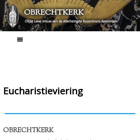
Skip
OBRECHTKERK
to
content
Onze Lieve Vrouw van de Allerheiligste Rozenkrans Amsterdam
Eucharistieviering
OBRECHTKERK