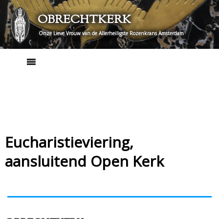
Skip
OBRECHTKERK
to
content
Onze Lieve Vrouw van de Allerheiligste Rozenkrans Amsterdam
Eucharistieviering,
aansluitend Open Kerk