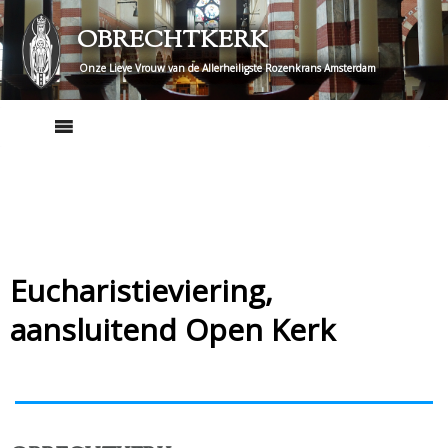
Skip
OBRECHTKERK
to
content
Onze Lieve Vrouw van de Allerheiligste Rozenkrans Amsterdam
Eucharistieviering,
aansluitend Open Kerk