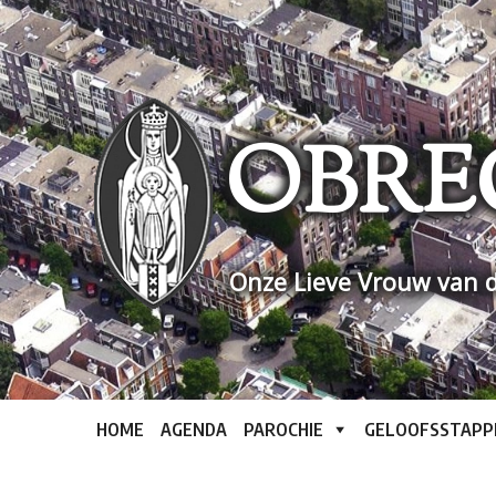
Skip
to
content
OBRE
Onze Lieve Vrouw van d
HOME
AGENDA
PAROCHIE
GELOOFSSTAPP