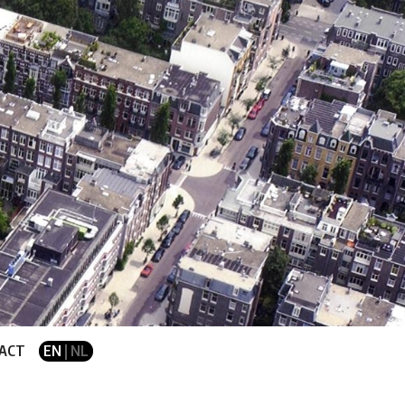
ACT
EN
| NL