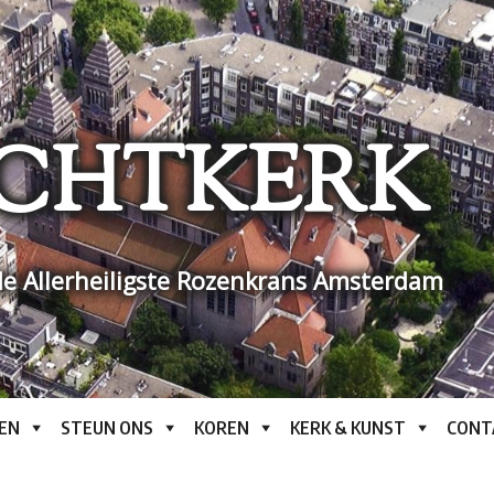
CHTKERK
e Allerheiligste Rozenkrans Amsterdam
EN
STEUN ONS
KOREN
KERK & KUNST
CONT