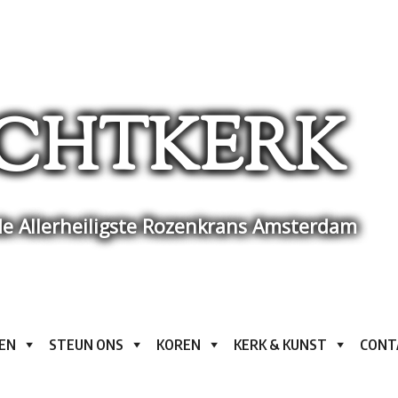
CHTKERK
e Allerheiligste Rozenkrans Amsterdam
EN
STEUN ONS
KOREN
KERK & KUNST
CONT