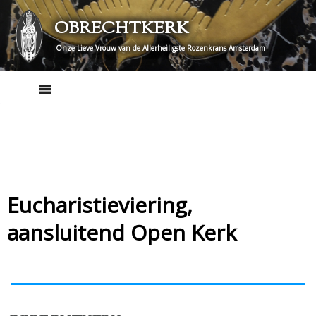
Skip
OBRECHTKERK
to
content
Onze Lieve Vrouw van de Allerheiligste Rozenkrans Amsterdam
Eucharistieviering,
aansluitend Open Kerk