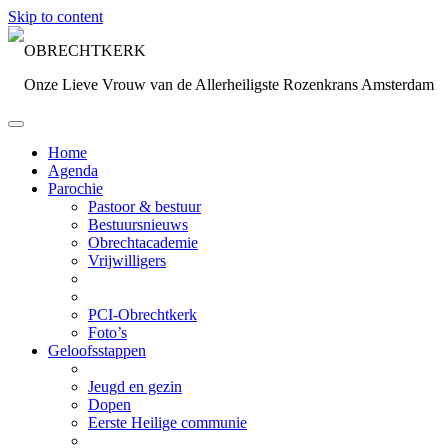
Skip to content
OBRECHTKERK
Onze Lieve Vrouw van de Allerheiligste Rozenkrans Amsterdam
Home
Agenda
Parochie
Pastoor & bestuur
Bestuursnieuws
Obrechtacademie
Vrijwilligers
PCI-Obrechtkerk
Foto’s
Geloofsstappen
Jeugd en gezin
Dopen
Eerste Heilige communie