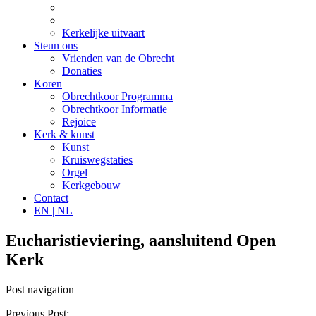
Kerkelijke uitvaart
Steun ons
Vrienden van de Obrecht
Donaties
Koren
Obrechtkoor Programma
Obrechtkoor Informatie
Rejoice
Kerk & kunst
Kunst
Kruiswegstaties
Orgel
Kerkgebouw
Contact
EN
| NL
Eucharistieviering, aansluitend Open
Kerk
Post navigation
Previous Post: