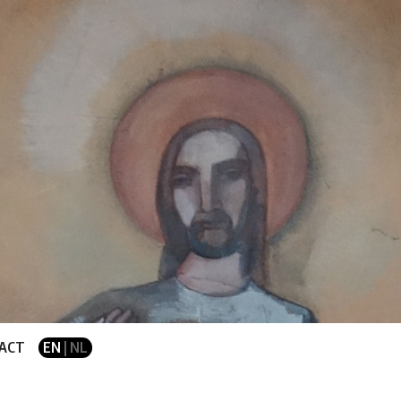
ACT
EN
| NL