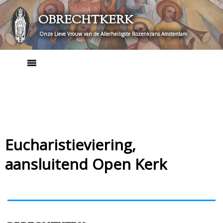
Skip
OBRECHTKERK
to
content
Onze Lieve Vrouw van de Allerheiligste Rozenkrans Amsterdam
Eucharistieviering,
aansluitend Open Kerk