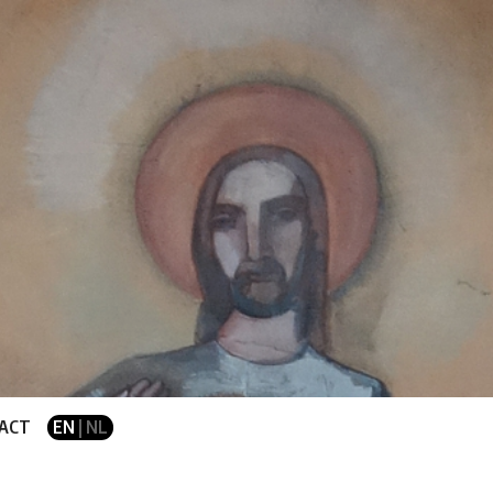
ACT
EN
| NL