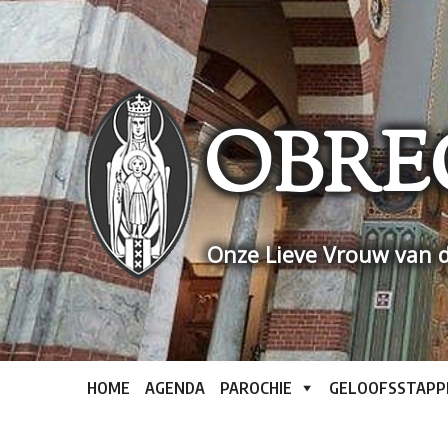
Skip
to
content
OBRE
Onze Lieve Vrouw van d
HOME
AGENDA
PAROCHIE
GELOOFSSTAPP