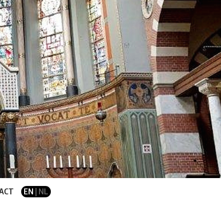
ACT
EN
| NL