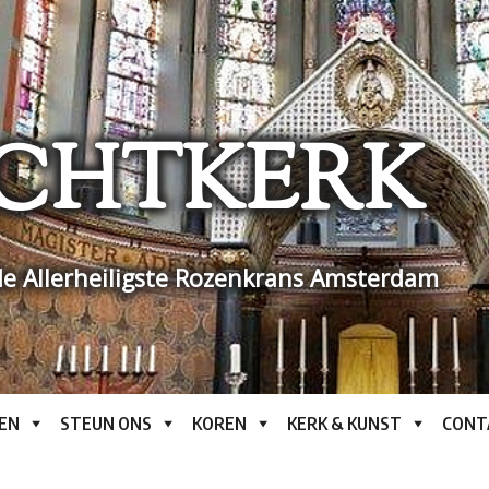
CHTKERK
e Allerheiligste Rozenkrans Amsterdam
EN
STEUN ONS
KOREN
KERK & KUNST
CONT