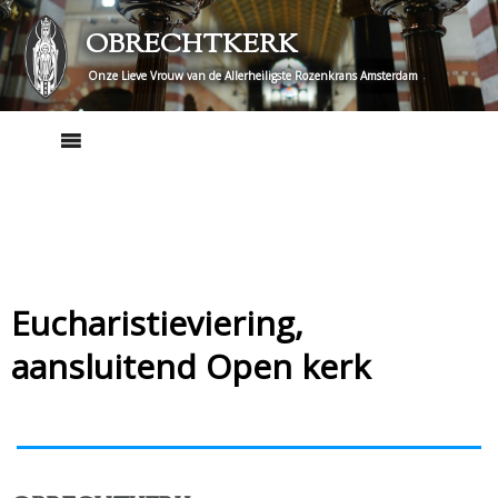
Skip
OBRECHTKERK
to
content
Onze Lieve Vrouw van de Allerheiligste Rozenkrans Amsterdam
Eucharistieviering,
aansluitend Open kerk