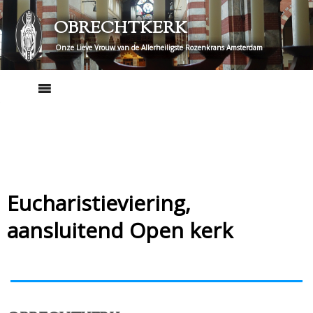
Skip
OBRECHTKERK
to
content
Onze Lieve Vrouw van de Allerheiligste Rozenkrans Amsterdam
Eucharistieviering,
aansluitend Open kerk