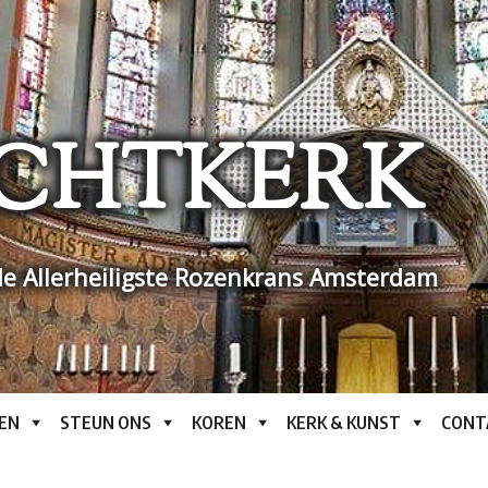
CHTKERK
e Allerheiligste Rozenkrans Amsterdam
EN
STEUN ONS
KOREN
KERK & KUNST
CONT