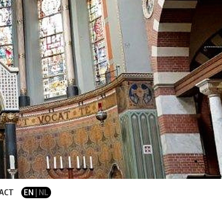
ACT
EN
| NL