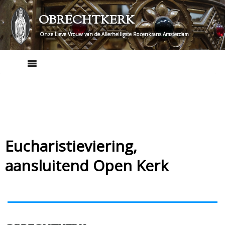
Skip
OBRECHTKERK
to
content
Onze Lieve Vrouw van de Allerheiligste Rozenkrans Amsterdam
Eucharistieviering,
aansluitend Open Kerk