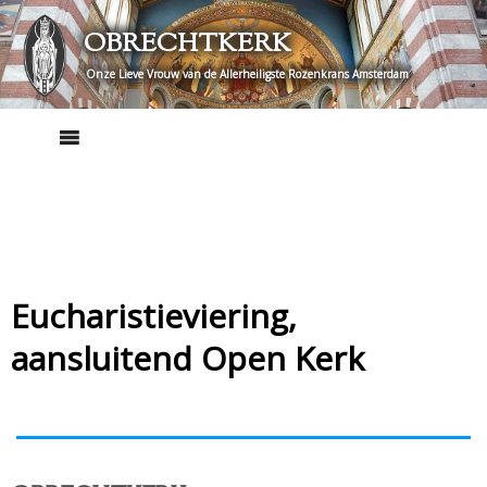
Skip
OBRECHTKERK
to
content
Onze Lieve Vrouw van de Allerheiligste Rozenkrans Amsterdam
Eucharistieviering,
aansluitend Open Kerk