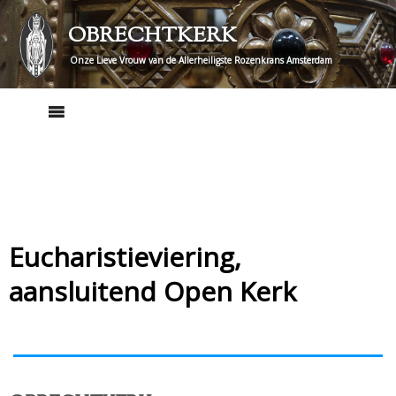
Skip
OBRECHTKERK
to
content
Onze Lieve Vrouw van de Allerheiligste Rozenkrans Amsterdam
Eucharistieviering,
aansluitend Open Kerk