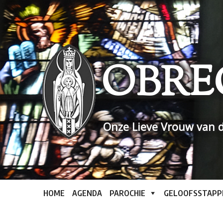
Skip
to
content
OBRE
Onze Lieve Vrouw van d
HOME
AGENDA
PAROCHIE
GELOOFSSTAPP