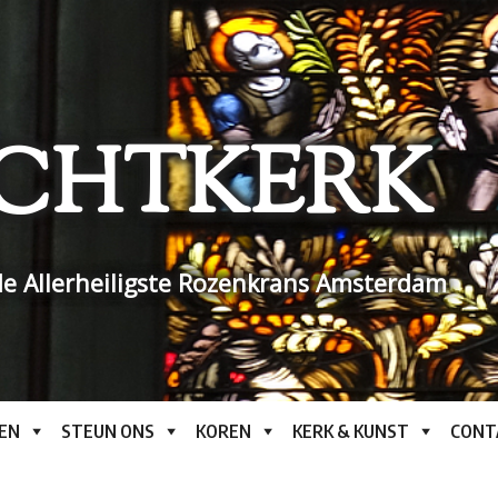
CHTKERK
e Allerheiligste Rozenkrans Amsterdam
EN
STEUN ONS
KOREN
KERK & KUNST
CONT