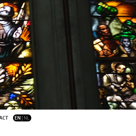
ACT
EN
| NL