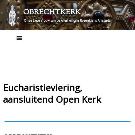
Skip
OBRECHTKERK
to
content
Onze Lieve Vrouw van de Allerheiligste Rozenkrans Amsterdam
Eucharistieviering,
aansluitend Open Kerk