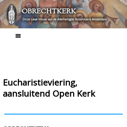
Skip
OBRECHTKERK
to
content
Onze Lieve Vrouw van de Allerheiligste Rozenkrans Amsterdam
Eucharistieviering,
aansluitend Open Kerk