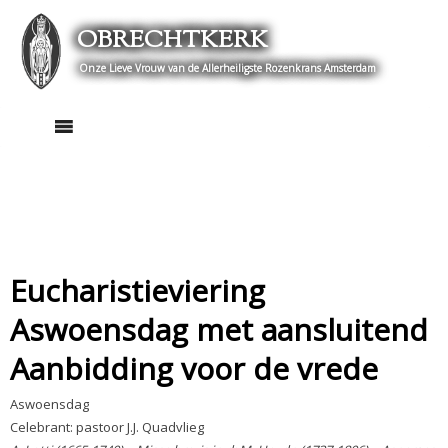
Skip
OBRECHTKERK
to
content
Onze Lieve Vrouw van de Allerheiligste Rozenkrans Amsterdam
Eucharistieviering
Aswoensdag met aansluitend
Aanbidding voor de vrede
Aswoensdag
Celebrant: pastoor J.J. Quadvlieg