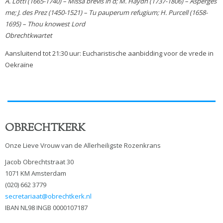
A. Lotti (1665-1740) – Missa brevis in d; M. Haydn (1737-1806) – Asperges
me; J. des Prez (1450-1521) – Tu pauperum refugium; H. Purcell (1658-
1695) – Thou knowest Lord
Obrechtkwartet
Aansluitend tot 21:30 uur: Eucharistische aanbidding voor de vrede in
Oekraïne
OBRECHTKERK
Onze Lieve Vrouw van de Allerheiligste Rozenkrans
Jacob Obrechtstraat 30
1071 KM Amsterdam
(020) 662 3779
secretariaat@obrechtkerk.nl
IBAN NL98 INGB 0000107187