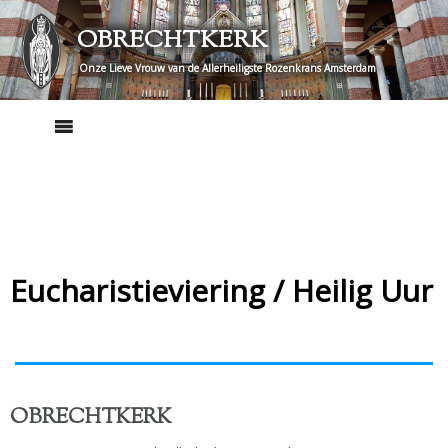
Skip
OBRECHTKERK
to
content
Onze Lieve Vrouw van de Allerheiligste Rozenkrans Amsterdam
Eucharistieviering / Heilig Uur
OBRECHTKERK