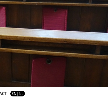
ACT
EN
| NL