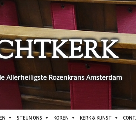
CHTKERK
e Allerheiligste Rozenkrans Amsterdam
EN
STEUN ONS
KOREN
KERK & KUNST
CONT