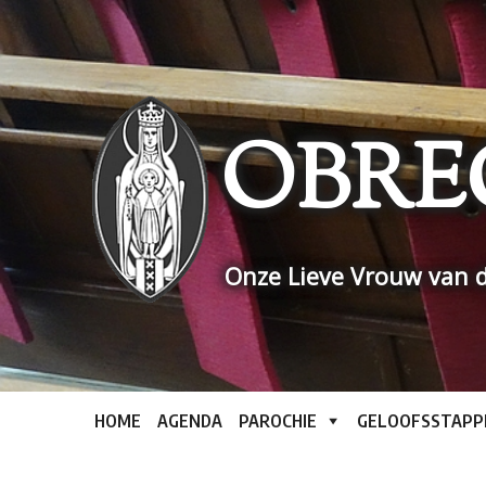
Skip
to
content
OBRE
Onze Lieve Vrouw van d
HOME
AGENDA
PAROCHIE
GELOOFSSTAPP