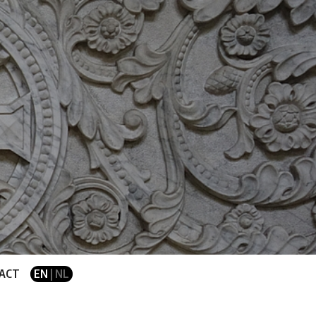
ACT
EN
| NL