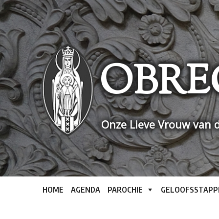
Skip
to
content
OBRE
Onze Lieve Vrouw van d
HOME
AGENDA
PAROCHIE
GELOOFSSTAPP