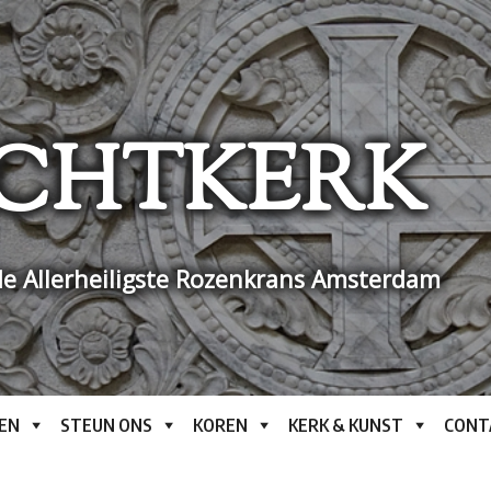
CHTKERK
e Allerheiligste Rozenkrans Amsterdam
EN
STEUN ONS
KOREN
KERK & KUNST
CONT