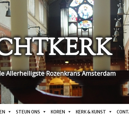
CHTKERK
e Allerheiligste Rozenkrans Amsterdam
EN
STEUN ONS
KOREN
KERK & KUNST
CONT