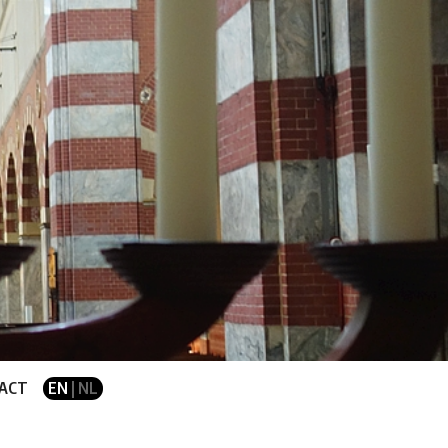
ACT
EN
| NL