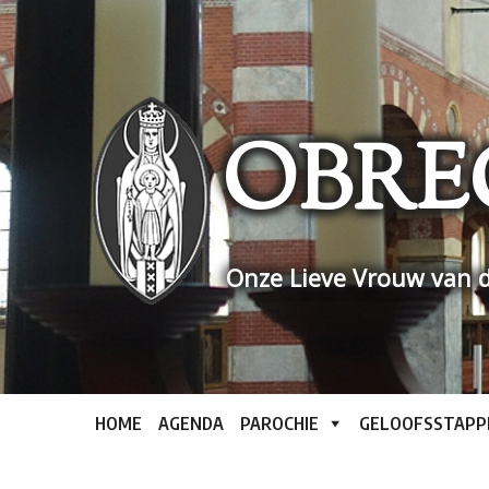
Skip
to
content
OBRE
Onze Lieve Vrouw van d
HOME
AGENDA
PAROCHIE
GELOOFSSTAPP