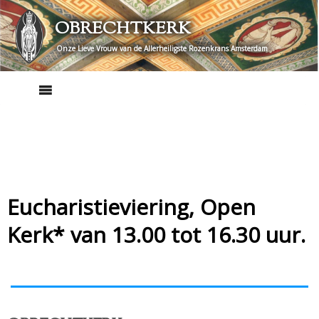
Skip
OBRECHTKERK
to
content
Onze Lieve Vrouw van de Allerheiligste Rozenkrans Amsterdam
Eucharistieviering, Open
Kerk* van 13.00 tot 16.30 uur.