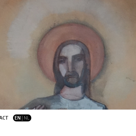
ACT
EN
| NL