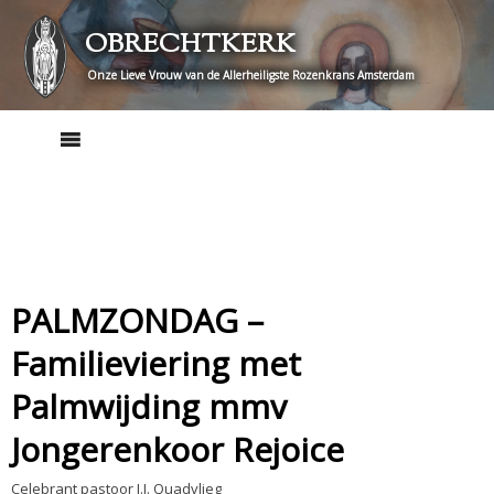
Skip
OBRECHTKERK
to
content
Onze Lieve Vrouw van de Allerheiligste Rozenkrans Amsterdam
PALMZONDAG –
Familieviering met
Palmwijding mmv
Jongerenkoor Rejoice
Celebrant pastoor J.J. Quadvlieg