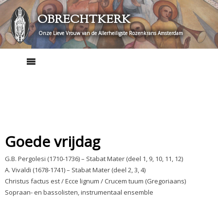
Skip
OBRECHTKERK
to
content
Onze Lieve Vrouw van de Allerheiligste Rozenkrans Amsterdam
Goede vrijdag
G.B. Pergolesi (1710-1736) – Stabat Mater (deel 1, 9, 10, 11, 12)
A. Vivaldi (1678-1741) – Stabat Mater (deel 2, 3, 4)
Christus factus est / Ecce lignum / Crucem tuum (Gregoriaans)
Sopraan- en bassolisten, instrumentaal ensemble