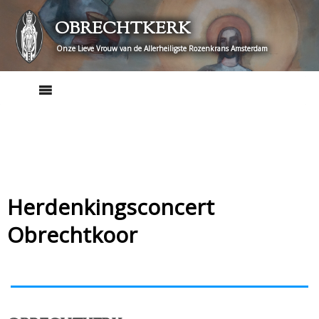
Skip
OBRECHTKERK
to
content
Onze Lieve Vrouw van de Allerheiligste Rozenkrans Amsterdam
Herdenkingsconcert
Obrechtkoor