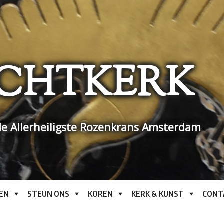
CHTKERK
e Allerheiligste Rozenkrans Amsterdam
EN
STEUN ONS
KOREN
KERK & KUNST
CONT