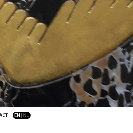
ACT
EN
| NL