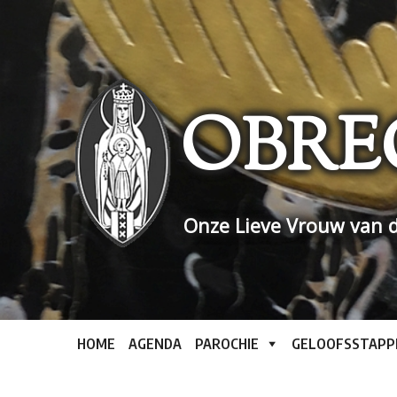
Skip
to
content
OBRE
Onze Lieve Vrouw van d
HOME
AGENDA
PAROCHIE
GELOOFSSTAPP