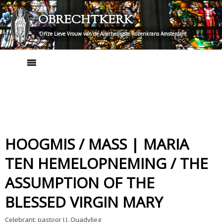
Skip
OBRECHTKERK
to
content
Onze Lieve Vrouw van de Allerheiligste Rozenkrans Amsterdam
HOOGMIS / MASS | MARIA
TEN HEMELOPNEMING / THE
ASSUMPTION OF THE
BLESSED VIRGIN MARY
Celebrant: pastoor J.J. Quadvlieg