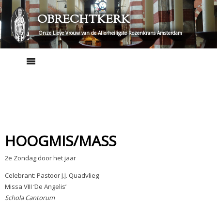
Skip
OBRECHTKERK
to
content
Onze Lieve Vrouw van de Allerheiligste Rozenkrans Amsterdam
HOOGMIS/MASS
2e Zondag door het jaar
Celebrant: Pastoor J.J. Quadvlieg
Missa VIII ‘De Angelis’
Schola Cantorum