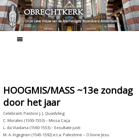
Skip
OBRECHTKERK
to
content
Onze Lieve Vrouw van de Allerheiligste Rozenkrans Amsterdam
HOOGMIS/MASS ~13e zondag
door het jaar
Celebrant: Pastoor J. J. Quadvlieg;
C. Morales (1500-1553) – Missa Caça
L. da Viadana (1560-1553) – Exsultate justi
M. A. Ingegneri (1545-1592) e.t.a. Palestrine – O bone Jesu