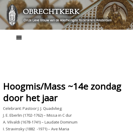
Skip
OBRECHTKERK
to
content
Onze Lieve Vrouw van de Allerheiligste Rozenkrans Amsterdam
Hoogmis/Mass ~14e zondag
door het jaar
Celebrant: Pastoor J. J. Quadvlieg;
J. E. Eberlin (1702-1762) – Missa in C dur
A. Vilvaldi (1678-1741) – Laudate Dominum
I. Stravinsky (1882 -1971) – Ave Maria