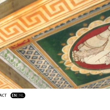
ACT
EN
| NL