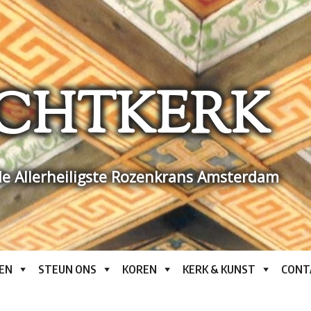
CHTKERK
e Allerheiligste Rozenkrans Amsterdam
EN
STEUN ONS
KOREN
KERK & KUNST
CONT